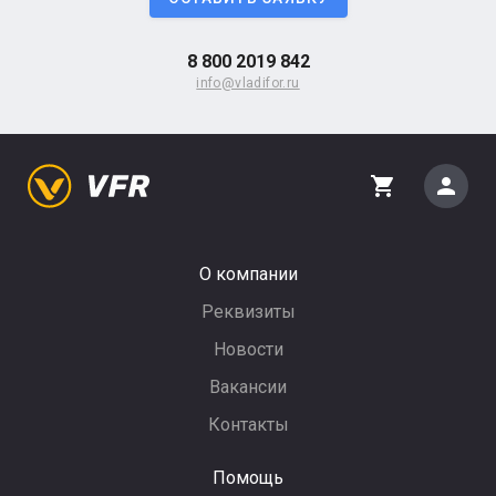
8 800 2019 842
info@vladifor.ru
person
shopping_cart
О компании
Реквизиты
Новости
Вакансии
Контакты
Помощь