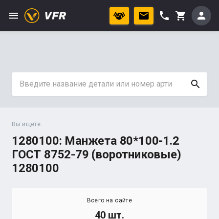
menu
phone
person
shopping_cart
search
Вы ищете:
1280100: Манжета 80*100-1.2
ГОСТ 8752-79 (воротниковые)
1280100
Всего на сайте
40 шт.