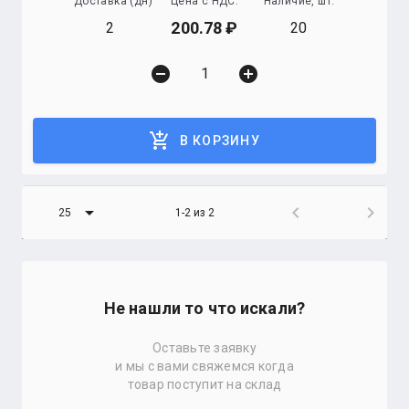
Доставка (дн)
Цена с НДС:
Наличие, шт.
200.78
2
20
remove_circle
add_circle
add_shopping_cart
В КОРЗИНУ
arrow_drop_down
chevron_left
chevron_right
25
1-2 из 2
Не нашли то что искали?
Оставьте заявку
и мы с вами свяжемся когда
товар поступит на склад