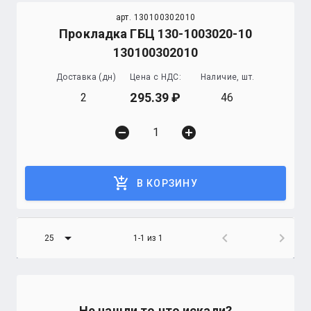
арт. 130100302010
Прокладка ГБЦ 130-1003020-10
130100302010
Доставка (дн)
Цена с НДС:
Наличие, шт.
295.39
2
46
remove_circle
add_circle
add_shopping_cart
В КОРЗИНУ
arrow_drop_down
chevron_left
chevron_right
25
1-1 из 1
Не нашли то что искали?