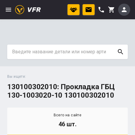
menu
phone
person
shopping_cart
search
Вы ищете:
130100302010: Прокладка ГБЦ
130-1003020-10 130100302010
Всего на сайте
46 шт.