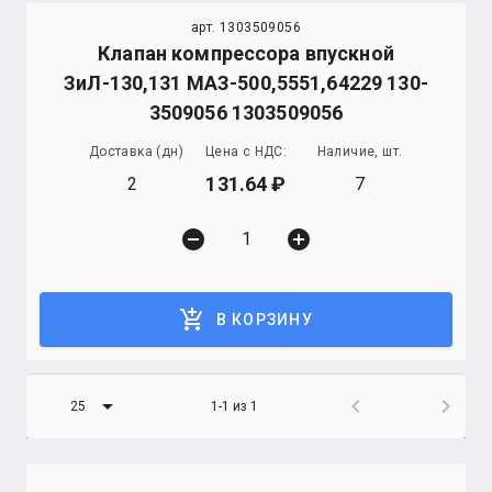
арт. 1303509056
Клапан компрессора впускной
ЗиЛ-130,131 МАЗ-500,5551,64229 130-
3509056 1303509056
Доставка (дн)
Цена с НДС:
Наличие, шт.
131.64
2
7
remove_circle
add_circle
add_shopping_cart
В КОРЗИНУ
arrow_drop_down
chevron_left
chevron_right
25
1-1 из 1