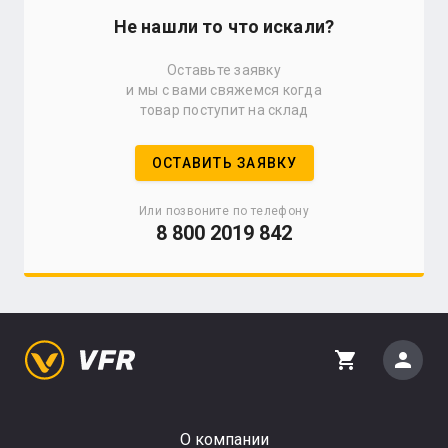
Не нашли то что искали?
Оставьте заявку
и мы с вами свяжемся когда
товар поступит на склад
ОСТАВИТЬ ЗАЯВКУ
Или позвоните по телефону
8 800 2019 842
person
shopping_cart
О компании