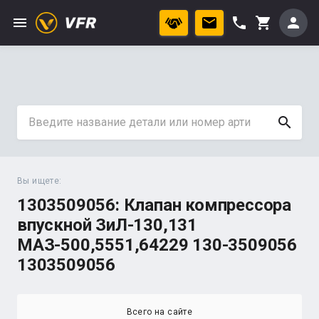
menu
phone
person
shopping_cart
search
Вы ищете:
1303509056: Клапан компрессора
впускной ЗиЛ-130,131
МАЗ-500,5551,64229 130-3509056
1303509056
Всего на сайте