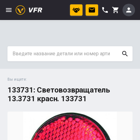
menu
phone
person
shopping_cart
search
Вы ищете:
133731: Световозвращатель
13.3731 красн. 133731