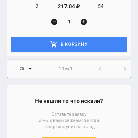
217.04
2
54
remove_circle
add_circle
add_shopping_cart
В КОРЗИНУ
arrow_drop_down
chevron_left
chevron_right
25
1-1 из 1
Не нашли то что искали?
Оставьте заявку
и мы с вами свяжемся когда
товар поступит на склад