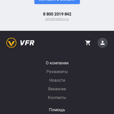
8 800 2019 842
info@vladifor.ru
person
shopping_cart
О компании
Реквизиты
Новости
Вакансии
Контакты
Помощь