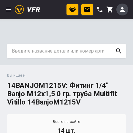
menu
phone
person
shopping_cart
search
Вы ищете:
14BANJOM1215V: Фитинг 1/4"
Banjo М12х1,5 0 гр. труба Multifit
Vitillo 14BanjoM1215V
Всего на сайте
14 шт.