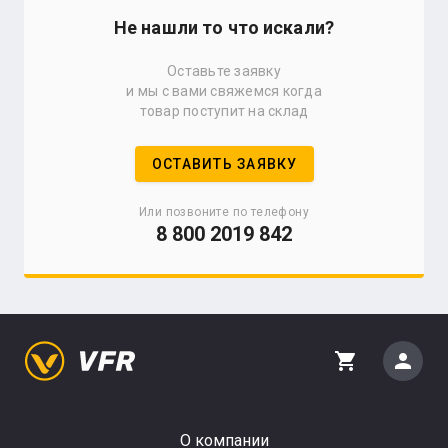
Не нашли то что искали?
Оставьте заявку
и мы с вами свяжемся когда
товар поступит на склад
ОСТАВИТЬ ЗАЯВКУ
Или позвоните по телефону
8 800 2019 842
person
shopping_cart
О компании