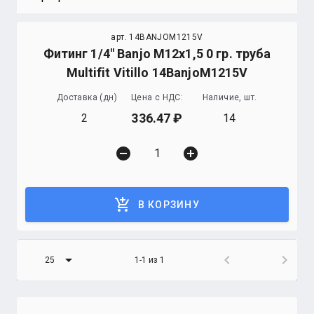
арт. 14BANJOM1215V
Фитинг 1/4" Banjo М12х1,5 0 гр. труба
Multifit Vitillo 14BanjoM1215V
Доставка (дн)
Цена с НДС:
Наличие, шт.
336.47
2
14
remove_circle
add_circle
add_shopping_cart
В КОРЗИНУ
arrow_drop_down
chevron_left
chevron_right
25
1-1 из 1