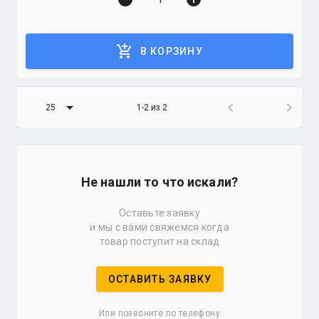
add_shopping_cart
В КОРЗИНУ
arrow_drop_down
chevron_left
chevron_right
25
1-2 из 2
Не нашли то что искали?
Оставьте заявку
и мы с вами свяжемся когда
товар поступит на склад
ОСТАВИТЬ ЗАЯВКУ
Или позвоните по телефону