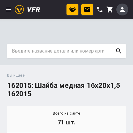
menu
phone
person
shopping_cart
search
Вы ищете:
162015: Шайба медная 16х20х1,5
162015
Всего на сайте
71 шт.