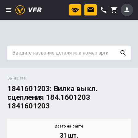
menu
phone
person
shopping_cart
search
Вы ищете:
1841601203: Вилка выкл.
сцепления 184.1601203
1841601203
Всего на сайте
31 шт.