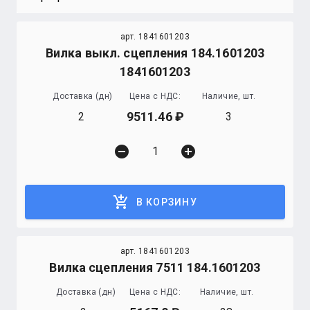
арт. 1841601203
Вилка выкл. сцепления 184.1601203
1841601203
Доставка (дн)
Цена с НДС:
Наличие, шт.
9511.46
2
3
remove_circle
add_circle
add_shopping_cart
В КОРЗИНУ
арт. 1841601203
Вилка сцепления 7511 184.1601203
Доставка (дн)
Цена с НДС:
Наличие, шт.