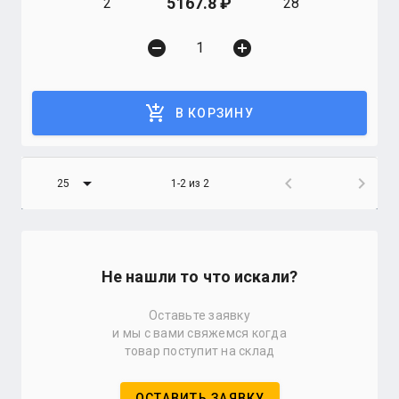
5167.8
2
28
remove_circle
add_circle
add_shopping_cart
В КОРЗИНУ
arrow_drop_down
chevron_left
chevron_right
25
1-2 из 2
Не нашли то что искали?
Оставьте заявку
и мы с вами свяжемся когда
товар поступит на склад
ОСТАВИТЬ ЗАЯВКУ