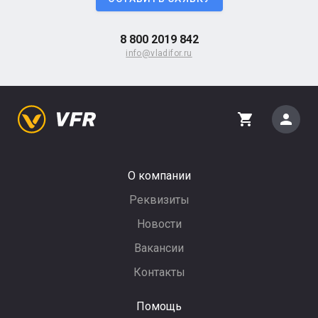
8 800 2019 842
info@vladifor.ru
person
shopping_cart
О компании
Реквизиты
Новости
Вакансии
Контакты
Помощь