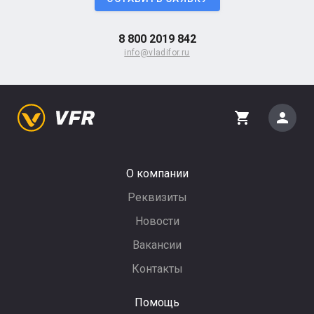
8 800 2019 842
info@vladifor.ru
person
shopping_cart
О компании
Реквизиты
Новости
Вакансии
Контакты
Помощь