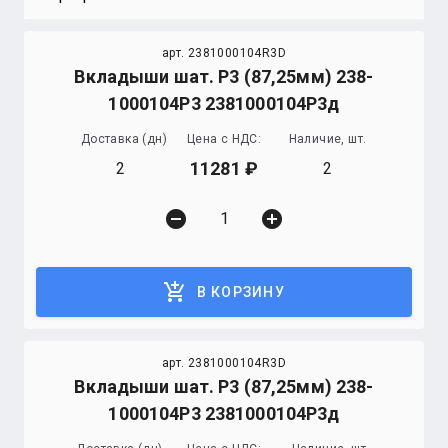
арт. 2381000104R3D
Вкладыши шат. Р3 (87,25мм) 238-
1000104Р3 2381000104Р3д
Доставка (дн)
Цена с НДС:
Наличие, шт.
11281
2
2
remove_circle
add_circle
add_shopping_cart
В КОРЗИНУ
арт. 2381000104R3D
Вкладыши шат. Р3 (87,25мм) 238-
1000104Р3 2381000104Р3д