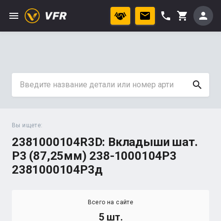
menu
phone
person
shopping_cart
search
Вы ищете:
2381000104R3D: Вкладыши шат.
Р3 (87,25мм) 238-1000104Р3
2381000104Р3д
Всего на сайте
5 шт.