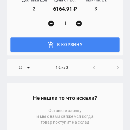
Доставка (дн)
Цена с НДС:
Наличие, шт.
6164.91
2
3
remove_circle
add_circle
add_shopping_cart
В КОРЗИНУ
arrow_drop_down
chevron_left
chevron_right
25
1-2 из 2
Не нашли то что искали?
Оставьте заявку
и мы с вами свяжемся когда
товар поступит на склад