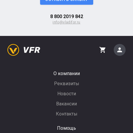
8 800 2019 842
info@vladifor.ru
person
shopping_cart
О компании
Реквизиты
Новости
Вакансии
Контакты
Помощь