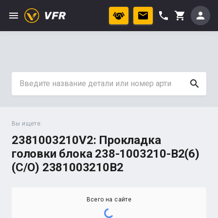
menu
phone
person
shopping_cart
search
Вы ищете:
2381003210V2: Прокладка
головки блока 238-1003210-В2(6)
(С/О) 2381003210В2
Всего на сайте