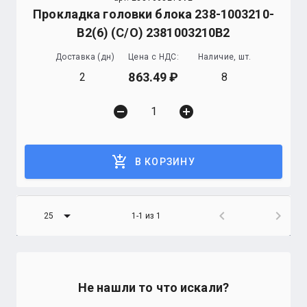
Прокладка головки блока 238-1003210-
В2(6) (С/О) 2381003210В2
Доставка (дн)
Цена с НДС:
Наличие, шт.
863.49
2
8
remove_circle
add_circle
add_shopping_cart
В КОРЗИНУ
arrow_drop_down
chevron_left
chevron_right
25
1-1 из 1
Не нашли то что искали?