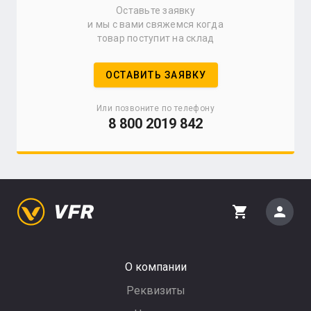
Оставьте заявку
и мы с вами свяжемся когда
товар поступит на склад
ОСТАВИТЬ ЗАЯВКУ
Или позвоните по телефону
8 800 2019 842
person
shopping_cart
О компании
Реквизиты