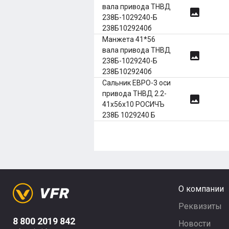
вала привода ТНВД
image
238Б-1029240-Б
238Б1029240б
Манжета 41*56
вала привода ТНВД
image
238Б-1029240-Б
238Б1029240б
Сальник ЕВРО-3 оси
привода ТНВД 2.2-
image
41х56х10 РОСИЧЪ
238Б 1029240 Б
О компании
Реквизиты
8 800 2019 842
Новости