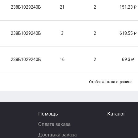
238B1029240B
21
2
151.23
238B1029240B
3
2
618.55
238B1029240B
16
2
69.3
Отображать на странице:
Помощь
Каталог
Оплата заказа
Доставка заказа