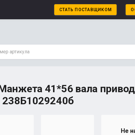
СТАТЬ ПОСТАВЩИКОМ
О
Манжета 41*56 вала приво
 238Б1029240б
Не н