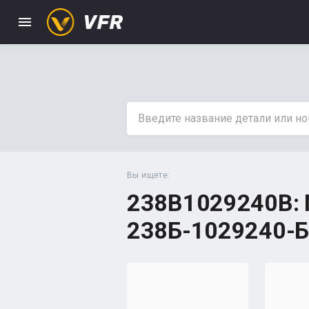
menu
Вы ищете:
238B1029240B: 
238Б-1029240-Б