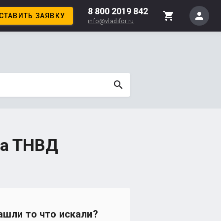
8 800 2019 842
person
shopping_cart
СТАВИТЬ ЗАЯВКУ
info@vladifor.ru
search
да ТНВД
ашли то что искали?