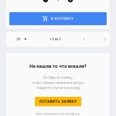
add_shopping_cart
В КОРЗИНУ
arrow_drop_down
chevron_left
chevron_right
25
1-2 из 2
Не нашли то что искали?
Оставьте заявку
и мы с вами свяжемся когда
товар поступит на склад
ОСТАВИТЬ ЗАЯВКУ
Или позвоните по телефону