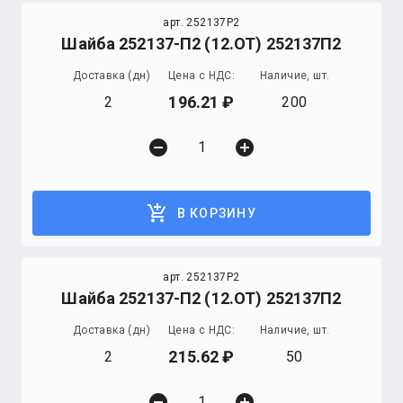
арт. 252137P2
Шайба 252137-П2 (12.ОТ) 252137П2
Доставка (дн)
Цена с НДС:
Наличие, шт.
196.21
2
200
remove_circle
add_circle
add_shopping_cart
В КОРЗИНУ
арт. 252137P2
Шайба 252137-П2 (12.ОТ) 252137П2
Доставка (дн)
Цена с НДС:
Наличие, шт.
215.62
2
50
remove_circle
add_circle