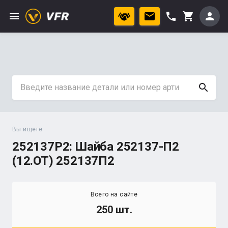
menu
phone
person
shopping_cart
search
Вы ищете:
252137P2: Шайба 252137-П2
(12.ОТ) 252137П2
Всего на сайте
250 шт.