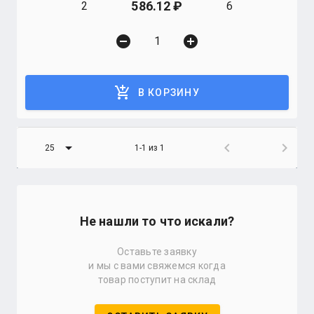
586.12
2
6
remove_circle
add_circle
add_shopping_cart
В КОРЗИНУ
arrow_drop_down
chevron_left
chevron_right
25
1-1 из 1
Не нашли то что искали?
Оставьте заявку
и мы с вами свяжемся когда
товар поступит на склад