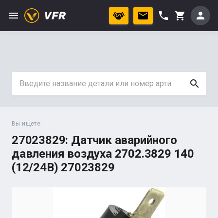
menu
phone
person
shopping_cart
search
Вы ищете:
27023829: Датчик аварийного
давления воздуха 2702.3829 140
(12/24В) 27023829