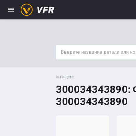
menu
Вы ищете:
300034343890: Ф
300034343890