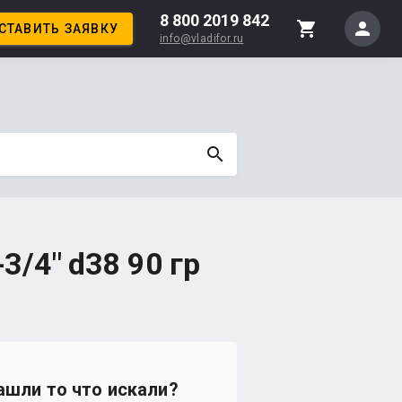
8 800 2019 842
person
shopping_cart
СТАВИТЬ ЗАЯВКУ
info@vladifor.ru
search
3/4" d38 90 гр
ашли то что искали?