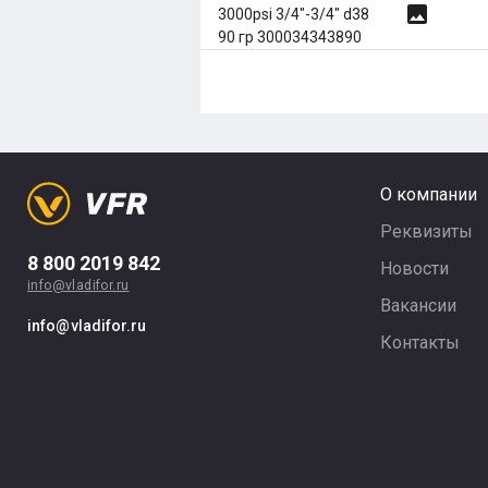
image
3000psi 3/4"-3/4" d38
90 гр 300034343890
О компании
Реквизиты
8 800 2019 842
Новости
info@vladifor.ru
Вакансии
info@vladifor.ru
Контакты