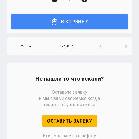
add_shopping_cart
В КОРЗИНУ
arrow_drop_down
chevron_left
chevron_right
25
1-2 из 2
Не нашли то что искали?
Оставьте заявку
и мы с вами свяжемся когда
товар поступит на склад
ОСТАВИТЬ ЗАЯВКУ
Или позвоните по телефону