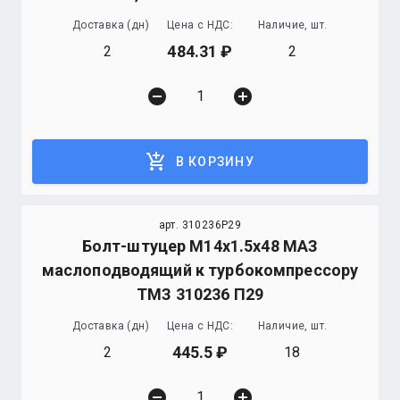
Доставка (дн)
Цена с НДС:
Наличие, шт.
484.31
2
2
remove_circle
add_circle
add_shopping_cart
В КОРЗИНУ
арт. 310236P29
Болт-штуцер М14х1.5х48 МАЗ
маслоподводящий к турбокомпрессору
ТМЗ 310236 П29
Доставка (дн)
Цена с НДС:
Наличие, шт.
445.5
2
18
remove_circle
add_circle