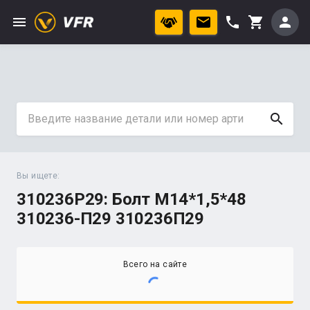
menu
phone
person
shopping_cart
search
Вы ищете:
310236P29: Болт М14*1,5*48
310236-П29 310236П29
Всего на сайте