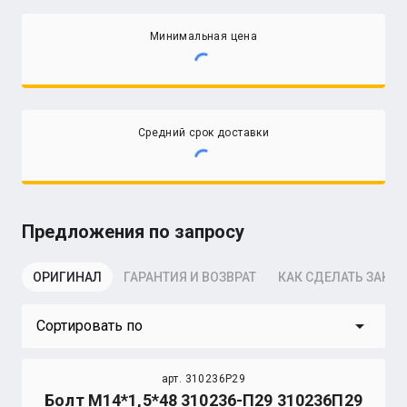
Минимальная цена
Средний срок доставки
Предложения по запросу
ОРИГИНАЛ
ГАРАНТИЯ И ВОЗВРАТ
КАК СДЕЛАТЬ ЗАКАЗ
arrow_drop_down
Сортировать по
арт. 310236P29
Болт М14*1,5*48 310236-П29 310236П29