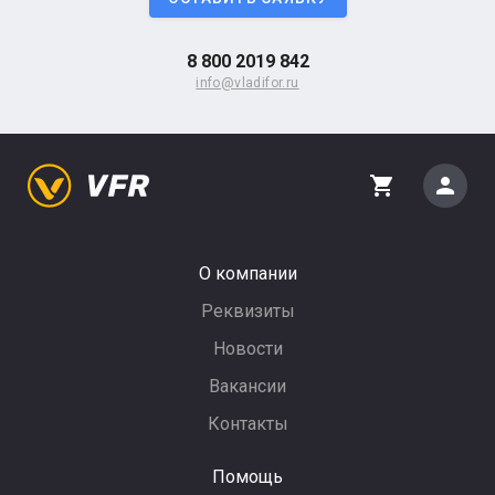
8 800 2019 842
info@vladifor.ru
person
shopping_cart
О компании
Реквизиты
Новости
Вакансии
Контакты
Помощь