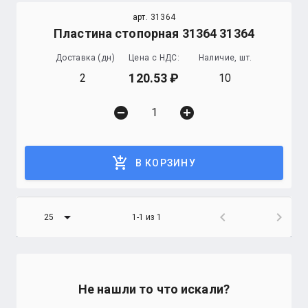
арт. 31364
Пластина стопорная 31364 31364
Доставка (дн)
Цена с НДС:
Наличие, шт.
120.53
2
10
remove_circle
add_circle
add_shopping_cart
В КОРЗИНУ
arrow_drop_down
chevron_left
chevron_right
25
1-1 из 1
Не нашли то что искали?