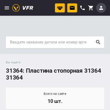
menu
phone
person
shopping_cart
search
Вы ищете:
31364: Пластина стопорная 31364
31364
Всего на сайте
10 шт.