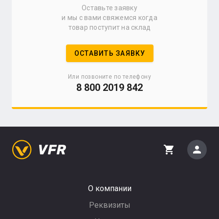
Оставьте заявку
и мы с вами свяжемся когда
товар поступит на склад
ОСТАВИТЬ ЗАЯВКУ
Или позвоните по телефону
8 800 2019 842
person
shopping_cart
О компании
Реквизиты