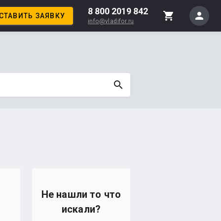
8 800 2019 842
person
shopping_cart
СТАВИТЬ ЗАЯВКУ
info@vladifor.ru
search
Не нашли то что
искали?