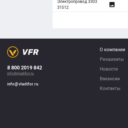
Электропровод 3303
image
31512
О компании
Реквизиты
8 800 2019 842
Новости
info@vladifor.ru
Вакансии
info@vladifor.ru
Контакты