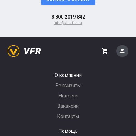
8 800 2019 842
info@vladifor.ru
person
shopping_cart
О компании
Реквизиты
Новости
Вакансии
Контакты
Помощь