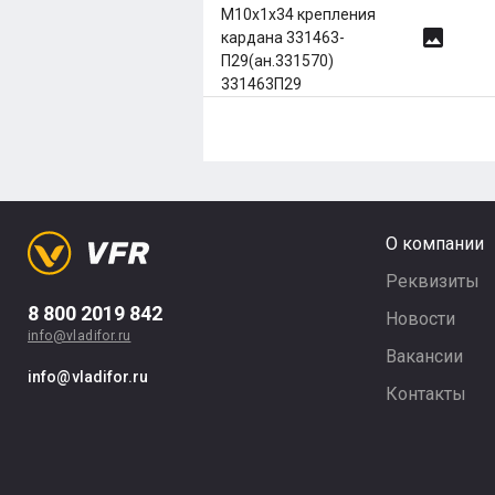
М10х1х34 крепления
image
кардана 331463-
П29(ан.331570)
331463П29
О компании
Реквизиты
8 800 2019 842
Новости
info@vladifor.ru
Вакансии
info@vladifor.ru
Контакты