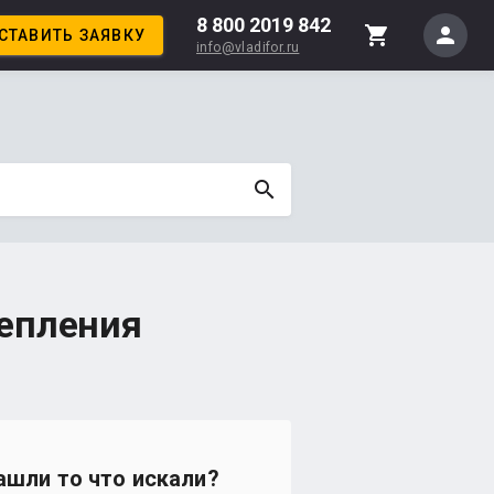
8 800 2019 842
person
shopping_cart
СТАВИТЬ ЗАЯВКУ
info@vladifor.ru
search
репления
ашли то что искали?