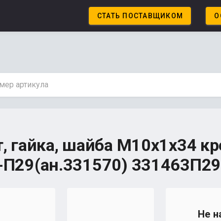
СТАТЬ ПОСТАВЩИКОМ
О
, гайка, шайба М10х1х34 к
-П29(ан.331570) 331463П29
Не н