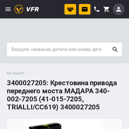
menu
phone
person
shopping_cart
search
Вы ищете:
3400027205: Крестовина привода
переднего моста МАДАРА 340-
002-7205 (41-015-7205,
TRIALLI/CC619) 3400027205