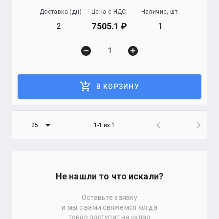
Доставка (дн)
Цена с НДС:
Наличие, шт.
7505.1
2
1
remove_circle
add_circle
add_shopping_cart
В КОРЗИНУ
arrow_drop_down
chevron_left
chevron_right
25
1-1 из 1
Не нашли то что искали?
Оставьте заявку
и мы с вами свяжемся когда
товар поступит на склад