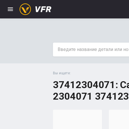
menu
Вы ищете:
37412304071: С
2304071 37412