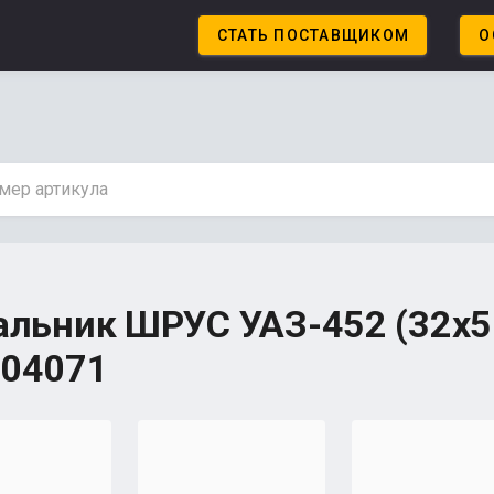
СТАТЬ ПОСТАВЩИКОМ
О
альник ШРУС УАЗ-452 (32х50
304071