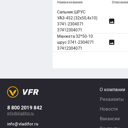
Наименование
Описани
Сальник ШРУС
УАЗ-452 (32х50,4х10)
image
3741-2304071
37412304071
Манжета 32*50-10
image
шрус 3741-2304071
37412304071
О компании
Реквизиты
8 800 2019 842
Новости
info@vladifor.ru
Вакансии
info@vladifor.ru