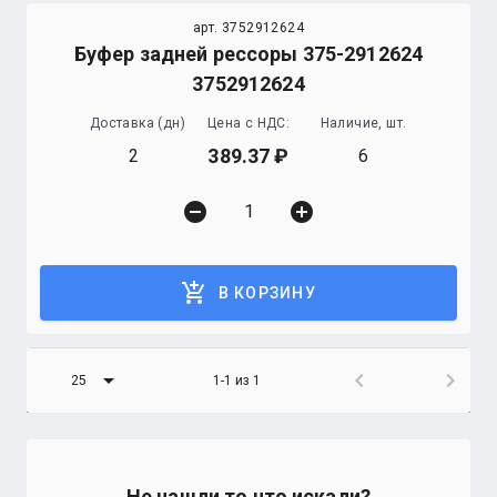
арт. 3752912624
Буфер задней рессоры 375-2912624
3752912624
Доставка (дн)
Цена с НДС:
Наличие, шт.
389.37
2
6
remove_circle
add_circle
add_shopping_cart
В КОРЗИНУ
arrow_drop_down
chevron_left
chevron_right
25
1-1 из 1
Не нашли то что искали?