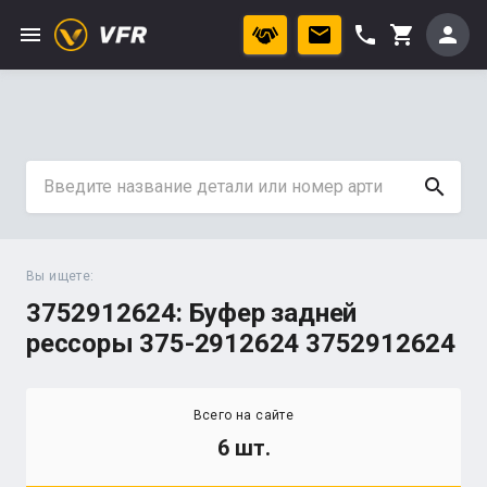
menu
phone
person
shopping_cart
search
Вы ищете:
3752912624: Буфер задней
рессоры 375-2912624 3752912624
Всего на сайте
6 шт.