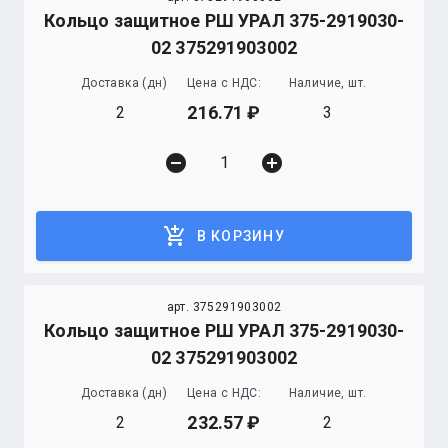
Кольцо защитное РШ УРАЛ 375-2919030-
02 375291903002
Доставка (дн)
Цена с НДС:
Наличие, шт.
216.71
2
3
remove_circle
add_circle
add_shopping_cart
В КОРЗИНУ
арт. 375291903002
Кольцо защитное РШ УРАЛ 375-2919030-
02 375291903002
Доставка (дн)
Цена с НДС:
Наличие, шт.
232.57
2
2