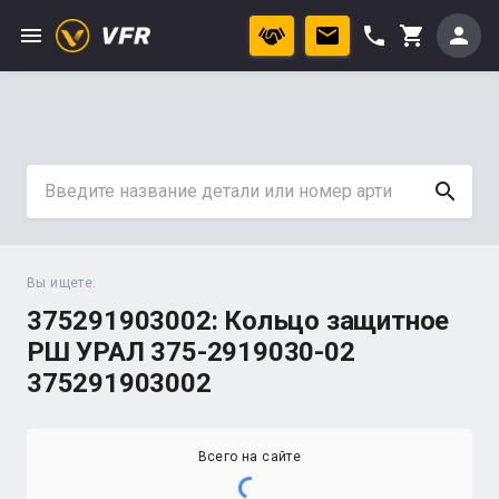
menu
phone
person
shopping_cart
search
Вы ищете:
375291903002: Кольцо защитное
РШ УРАЛ 375-2919030-02
375291903002
Всего на сайте