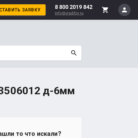
8 800 2019 842
person
shopping_cart
СТАВИТЬ ЗАЯВКУ
info@vladifor.ru
search
-3506012 д-6мм
ашли то что искали?