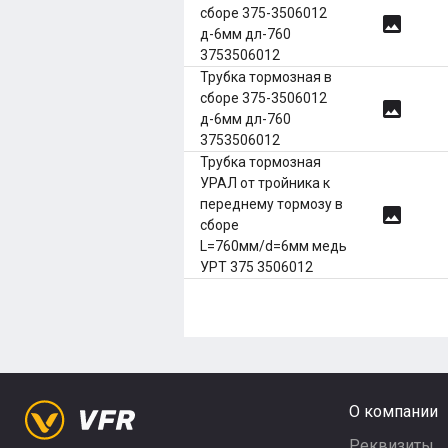
сборе 375-3506012
image
д-6мм дл-760
3753506012
Трубка тормозная в
сборе 375-3506012
image
д-6мм дл-760
3753506012
Трубка тормозная
УРАЛ от тройника к
переднему тормозу в
image
сборе
L=760мм/d=6мм медь
УРТ 375 3506012
О компании
Реквизиты