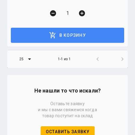
remove_circle
add_circle
add_shopping_cart
В КОРЗИНУ
arrow_drop_down
chevron_left
chevron_right
25
1-1 из 1
Не нашли то что искали?
Оставьте заявку
и мы с вами свяжемся когда
товар поступит на склад
ОСТАВИТЬ ЗАЯВКУ