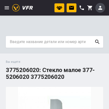
menu
phone
person
shopping_cart
search
Вы ищете:
3775206020: Стекло малое 377-
5206020 3775206020