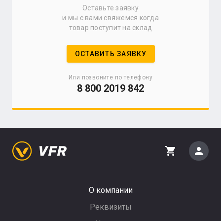
Оставьте заявку
и мы с вами свяжемся когда
товар поступит на склад
ОСТАВИТЬ ЗАЯВКУ
Или позвоните по телефону
8 800 2019 842
person
shopping_cart
О компании
Реквизиты