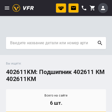
menu
phone
person
shopping_cart
search
Вы ищете:
402611KM: Подшипник 402611 КМ
402611КМ
Всего на сайте
6 шт.