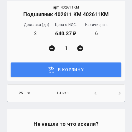
арт. 402611KM
Подшипник 402611 КМ 402611КМ
Доставка (дн)
Цена с НДС:
Наличие, шт.
640.37
2
6
remove_circle
add_circle
add_shopping_cart
В КОРЗИНУ
arrow_drop_down
chevron_left
chevron_right
25
1-1 из 1
Не нашли то что искали?