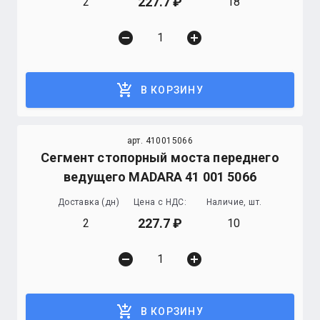
227.7
2
18
remove_circle
add_circle
add_shopping_cart
В КОРЗИНУ
арт. 410015066
Сегмент стопорный моста переднего
ведущего MADARA 41 001 5066
Доставка (дн)
Цена с НДС:
Наличие, шт.
227.7
2
10
remove_circle
add_circle
add_shopping_cart
В КОРЗИНУ