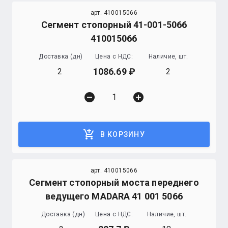
арт. 410015066
Сегмент стопорный 41-001-5066
410015066
Доставка (дн)
Цена с НДС:
Наличие, шт.
1086.69
2
2
remove_circle
add_circle
add_shopping_cart
В КОРЗИНУ
арт. 410015066
Сегмент стопорный моста переднего
ведущего MADARA 41 001 5066
Доставка (дн)
Цена с НДС:
Наличие, шт.