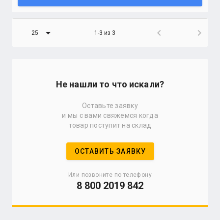
arrow_drop_down
chevron_left
chevron_right
25
1-3 из 3
Не нашли то что искали?
Оставьте заявку
и мы с вами свяжемся когда
товар поступит на склад
ОСТАВИТЬ ЗАЯВКУ
Или позвоните по телефону
8 800 2019 842