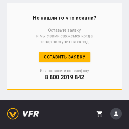
Не нашли то что искали?
Оставьте заявку
и мы с вами свяжемся когда
товар поступит на склад
ОСТАВИТЬ ЗАЯВКУ
Или позвоните по телефону
8 800 2019 842
person
shopping_cart