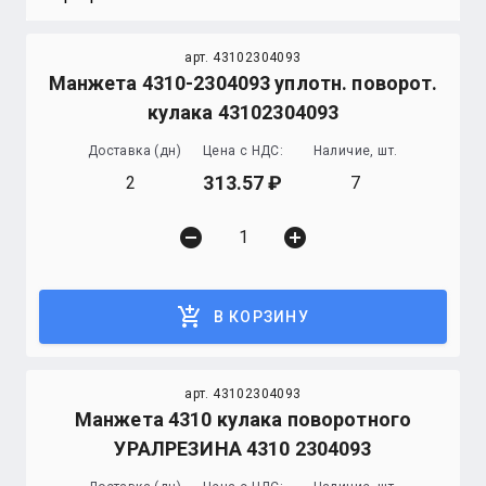
арт. 43102304093
Манжета 4310-2304093 уплотн. поворот.
кулака 43102304093
Доставка (дн)
Цена с НДС:
Наличие, шт.
313.57
2
7
remove_circle
add_circle
add_shopping_cart
В КОРЗИНУ
арт. 43102304093
Манжета 4310 кулака поворотного
УРАЛРЕЗИНА 4310 2304093