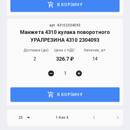
add_shopping_cart
В КОРЗИНУ
арт. 43102304093
Манжета 4310 кулака поворотного
УРАЛРЕЗИНА 4310 2304093
Доставка (дн)
Цена с НДС:
Наличие, шт.
326.7
2
14
remove_circle
add_circle
add_shopping_cart
В КОРЗИНУ
arrow_drop_down
chevron_left
chevron_right
25
1-4 из 4