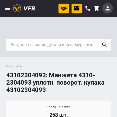
menu
phone
person
shopping_cart
search
Вы ищете:
43102304093: Манжета 4310-
2304093 уплотн. поворот. кулака
43102304093
Всего на сайте
258 шт.