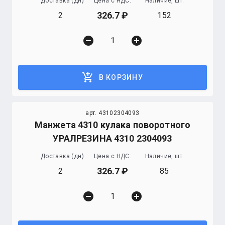
Доставка (дн)
Цена с НДС:
Наличие, шт.
326.7
2
152
remove_circle
add_circle
add_shopping_cart
В КОРЗИНУ
арт. 43102304093
Манжета 4310 кулака поворотного
УРАЛРЕЗИНА 4310 2304093
Доставка (дн)
Цена с НДС:
Наличие, шт.
326.7
2
85
remove_circle
add_circle