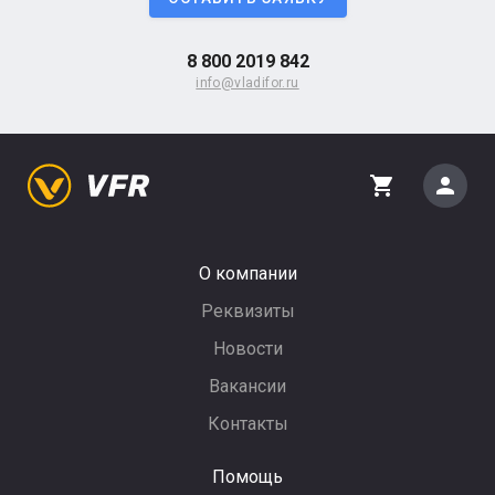
8 800 2019 842
info@vladifor.ru
person
shopping_cart
О компании
Реквизиты
Новости
Вакансии
Контакты
Помощь