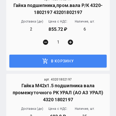
Гайка подшипника,пром.вала Р/К 4320-
1802197 43201802197
Доставка (дн)
Цена с НДС:
Наличие, шт.
855.72
2
6
remove_circle
add_circle
add_shopping_cart
В КОРЗИНУ
арт. 43201802197
Гайка М42х1.5 подшипника вала
промежуточного РК УРАЛ (АО АЗ УРАЛ)
4320 1802197
Доставка (дн)
Цена с НДС:
Наличие, шт.