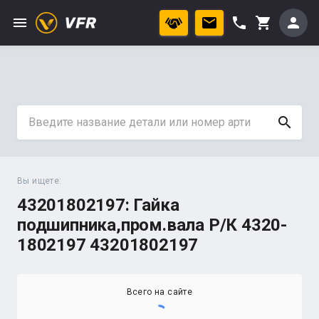
menu
phone
person
shopping_cart
search
Вы ищете:
43201802197: Гайка
подшипника,пром.вала Р/К 4320-
1802197 43201802197
Всего на сайте