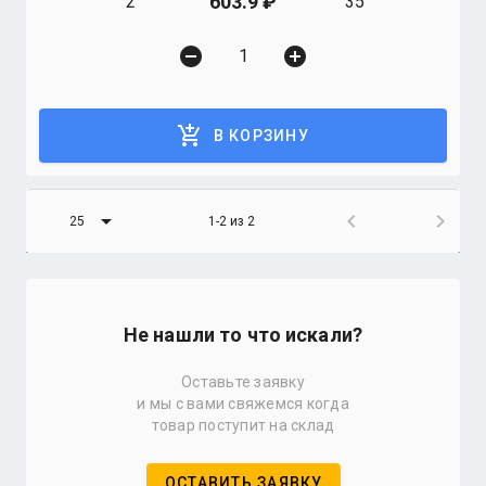
603.9
2
35
remove_circle
add_circle
add_shopping_cart
В КОРЗИНУ
arrow_drop_down
chevron_left
chevron_right
25
1-2 из 2
Не нашли то что искали?
Оставьте заявку
и мы с вами свяжемся когда
товар поступит на склад
ОСТАВИТЬ ЗАЯВКУ