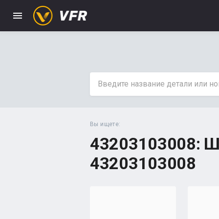
menu
Вы ищете:
43203103008: Ш
43203103008