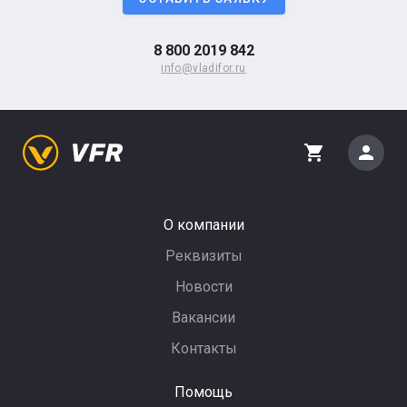
8 800 2019 842
info@vladifor.ru
person
shopping_cart
О компании
Реквизиты
Новости
Вакансии
Контакты
Помощь