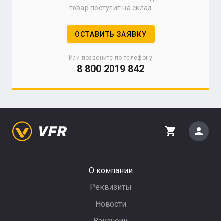
товар поступит на склад
ОСТАВИТЬ ЗАЯВКУ
Или позвоните по телефону
8 800 2019 842
person
shopping_cart
О компании
Реквизиты
Новости
Вакансии