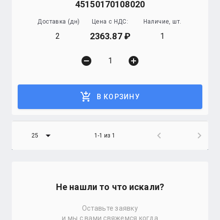
45150170108020
Доставка (дн)
Цена с НДС:
Наличие, шт.
2363.87
2
1
remove_circle
add_circle
add_shopping_cart
В КОРЗИНУ
arrow_drop_down
chevron_left
chevron_right
25
1-1 из 1
Не нашли то что искали?
Оставьте заявку
и мы с вами свяжемся когда