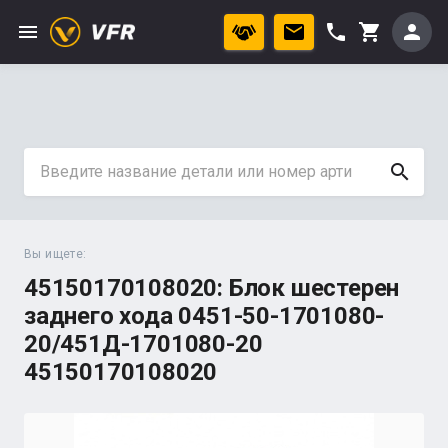
menu
phone
person
shopping_cart
search
Вы ищете:
45150170108020: Блок шестерен
заднего хода 0451-50-1701080-
20/451Д-1701080-20
45150170108020