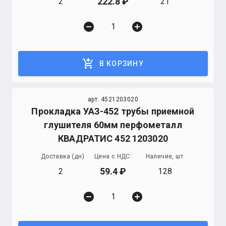
222.8
2
21
remove_circle
add_circle
add_shopping_cart
В КОРЗИНУ
арт. 4521203020
Прокладка УАЗ-452 трубы приемной
глушителя 60мм перфометалл
КВАДРАТИС 452 1203020
Доставка (дн)
Цена с НДС:
Наличие, шт.
59.4
2
128
remove_circle
add_circle