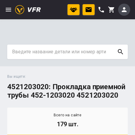
menu
phone
person
shopping_cart
search
Вы ищете:
4521203020: Прокладка приемной
трубы 452-1203020 4521203020
Всего на сайте
179 шт.