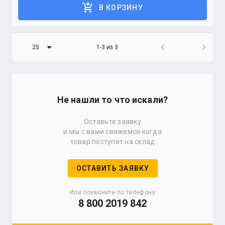
add_shopping_cart
В КОРЗИНУ
arrow_drop_down
chevron_left
chevron_right
25
1-3 из 3
Не нашли то что искали?
Оставьте заявку
и мы с вами свяжемся когда
товар поступит на склад
ОСТАВИТЬ ЗАЯВКУ
Или позвоните по телефону
8 800 2019 842