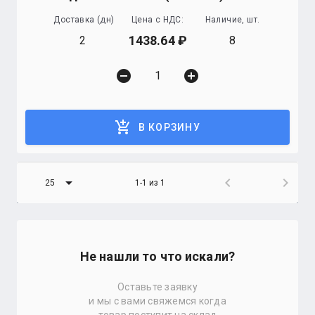
Доставка (дн)
Цена с НДС:
Наличие, шт.
1438.64
2
8
remove_circle
add_circle
add_shopping_cart
В КОРЗИНУ
arrow_drop_down
chevron_left
chevron_right
25
1-1 из 1
Не нашли то что искали?
Оставьте заявку
и мы с вами свяжемся когда