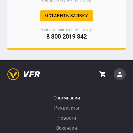
товар поступит на склад
ОСТАВИТЬ ЗАЯВКУ
Или позвоните по телефону
8 800 2019 842
person
shopping_cart
О компании
Реквизиты
Новости
Вакансии