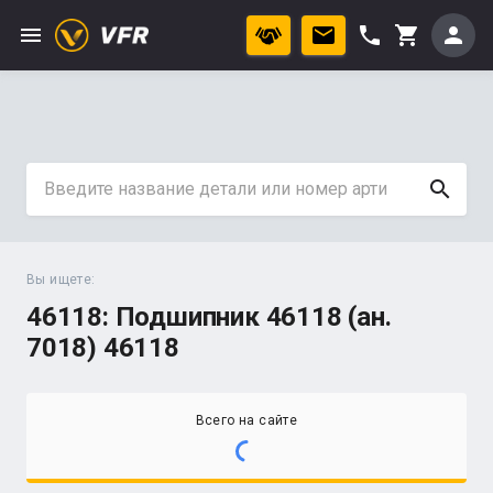
menu
phone
person
shopping_cart
search
Вы ищете:
46118: Подшипник 46118 (ан.
7018) 46118
Всего на сайте