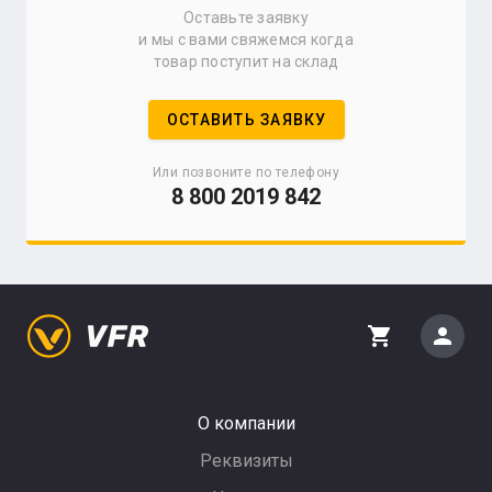
Оставьте заявку
и мы с вами свяжемся когда
товар поступит на склад
ОСТАВИТЬ ЗАЯВКУ
Или позвоните по телефону
8 800 2019 842
person
shopping_cart
О компании
Реквизиты