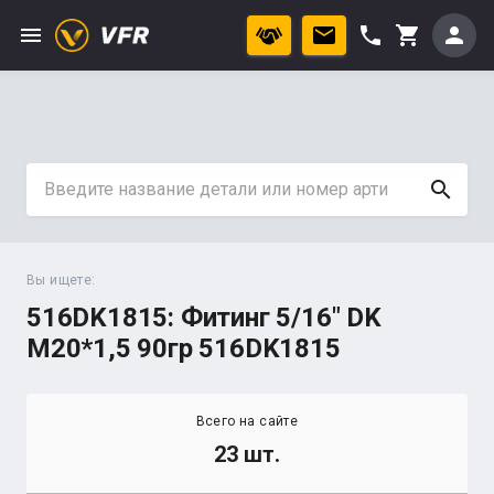
menu
phone
person
shopping_cart
search
Вы ищете:
516DK1815: Фитинг 5/16" DK
М20*1,5 90гр 516DK1815
Всего на сайте
23 шт.