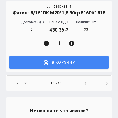
арт. 516DK1815
Фитинг 5/16" DK М20*1,5 90гр 516DK1815
Доставка (дн)
Цена с НДС:
Наличие, шт.
430.36
2
23
remove_circle
add_circle
add_shopping_cart
В КОРЗИНУ
arrow_drop_down
chevron_left
chevron_right
25
1-1 из 1
Не нашли то что искали?