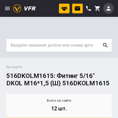
menu
phone
person
shopping_cart
search
Вы ищете:
516DKOLM1615: Фитинг 5/16"
DKOL М16*1,5 (Ш) 516DKOLМ1615
Всего на сайте
12 шт.