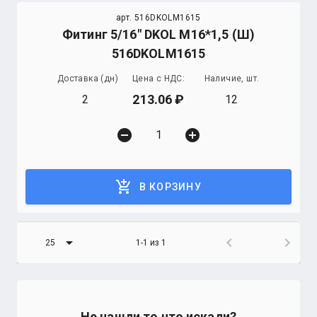
арт. 516DKOLM1615
Фитинг 5/16" DKOL М16*1,5 (Ш)
516DKOLМ1615
Доставка (дн)
Цена с НДС:
Наличие, шт.
213.06
2
12
remove_circle
add_circle
add_shopping_cart
В КОРЗИНУ
arrow_drop_down
chevron_left
chevron_right
25
1-1 из 1
Не нашли то что искали?