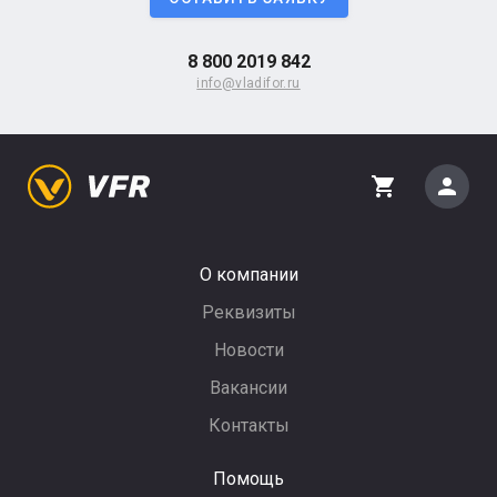
8 800 2019 842
info@vladifor.ru
person
shopping_cart
О компании
Реквизиты
Новости
Вакансии
Контакты
Помощь