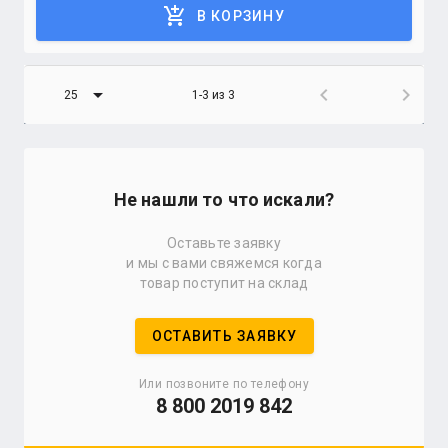
add_shopping_cart
В КОРЗИНУ
arrow_drop_down
chevron_left
chevron_right
25
1-3 из 3
Не нашли то что искали?
Оставьте заявку
и мы с вами свяжемся когда
товар поступит на склад
ОСТАВИТЬ ЗАЯВКУ
Или позвоните по телефону
8 800 2019 842