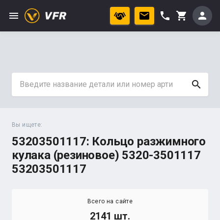
menu
phone
person
shopping_cart
search
Вы ищете:
53203501117: Кольцо разжимного
кулака (резиновое) 5320-3501117
53203501117
Всего на сайте
2141 шт.