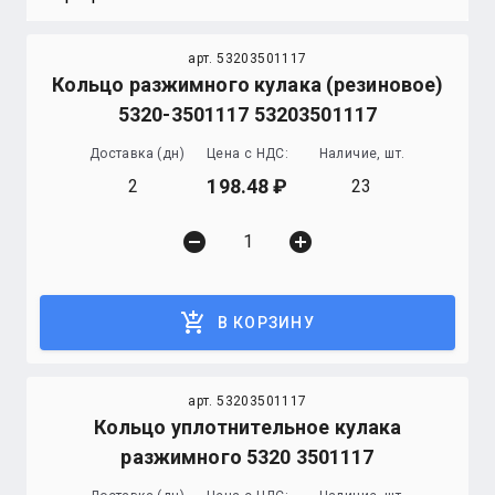
арт. 53203501117
Кольцо разжимного кулака (резиновое)
5320-3501117 53203501117
Доставка (дн)
Цена с НДС:
Наличие, шт.
198.48
2
23
remove_circle
add_circle
add_shopping_cart
В КОРЗИНУ
арт. 53203501117
Кольцо уплотнительное кулака
разжимного 5320 3501117