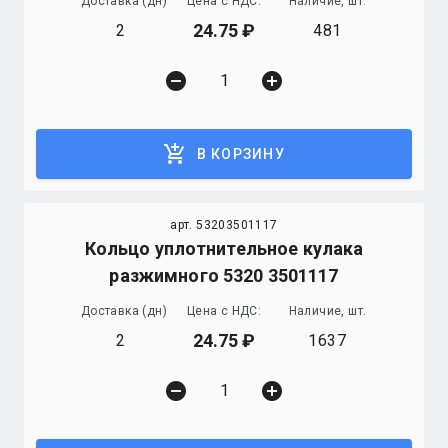
Доставка (дн)
Цена с НДС:
Наличие, шт.
24.75
2
481
remove_circle
add_circle
add_shopping_cart
В КОРЗИНУ
арт. 53203501117
Кольцо уплотнительное кулака
разжимного 5320 3501117
Доставка (дн)
Цена с НДС:
Наличие, шт.
24.75
2
1637
remove_circle
add_circle