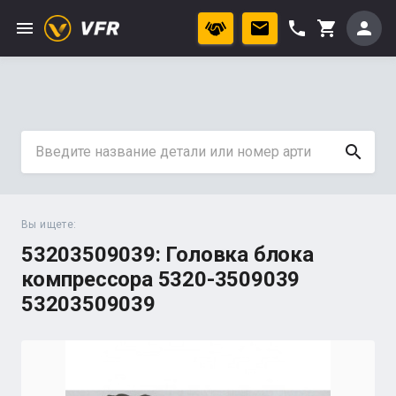
menu
phone
person
shopping_cart
search
Вы ищете:
53203509039: Головка блока
компрессора 5320-3509039
53203509039