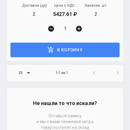
Доставка (дн)
Цена с НДС:
Наличие, шт.
5427.61
2
2
remove_circle
add_circle
add_shopping_cart
В КОРЗИНУ
arrow_drop_down
chevron_left
chevron_right
25
1-1 из 1
Не нашли то что искали?
Оставьте заявку
и мы с вами свяжемся когда
товар поступит на склад