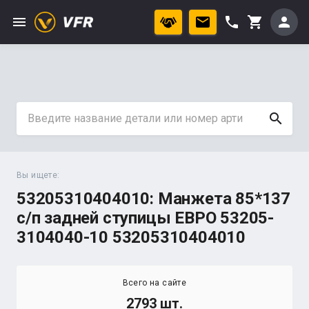
menu
phone
person
shopping_cart
search
Вы ищете:
53205310404010: Манжета 85*137
с/п задней ступицы ЕВРО 53205-
3104040-10 53205310404010
Всего на сайте
2793 шт.