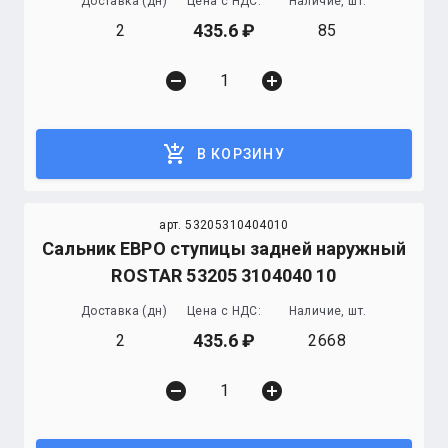
Доставка (дн)
Цена с НДС:
Наличие, шт.
435.6
2
85
remove_circle
add_circle
add_shopping_cart
В КОРЗИНУ
арт. 53205310404010
Сальник ЕВРО ступицы задней наружный
ROSTAR 53205 3104040 10
Доставка (дн)
Цена с НДС:
Наличие, шт.
435.6
2
2668
remove_circle
add_circle