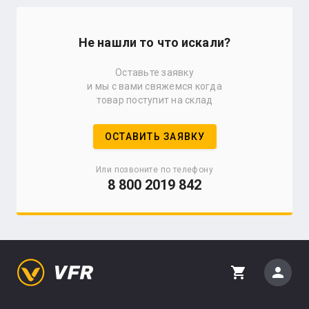
Не нашли то что искали?
Оставьте заявку
и мы с вами свяжемся когда
товар поступит на склад
ОСТАВИТЬ ЗАЯВКУ
Или позвоните по телефону
8 800 2019 842
person
shopping_cart