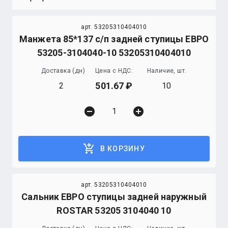
арт. 53205310404010
Манжета 85*137 с/п задней ступицы ЕВРО
53205-3104040-10 53205310404010
Доставка (дн)
Цена с НДС:
Наличие, шт.
501.67
2
10
remove_circle
add_circle
add_shopping_cart
В КОРЗИНУ
арт. 53205310404010
Сальник ЕВРО ступицы задней наружный
ROSTAR 53205 3104040 10