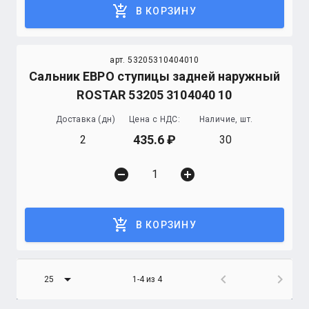
add_shopping_cart
В КОРЗИНУ
арт. 53205310404010
Сальник ЕВРО ступицы задней наружный
ROSTAR 53205 3104040 10
Доставка (дн)
Цена с НДС:
Наличие, шт.
435.6
2
30
remove_circle
add_circle
add_shopping_cart
В КОРЗИНУ
arrow_drop_down
chevron_left
chevron_right
25
1-4 из 4