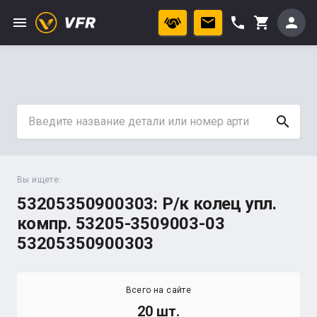
menu
phone
person
shopping_cart
search
Вы ищете:
53205350900303: Р/к колец упл.
компр. 53205-3509003-03
53205350900303
Всего на сайте
20 шт.