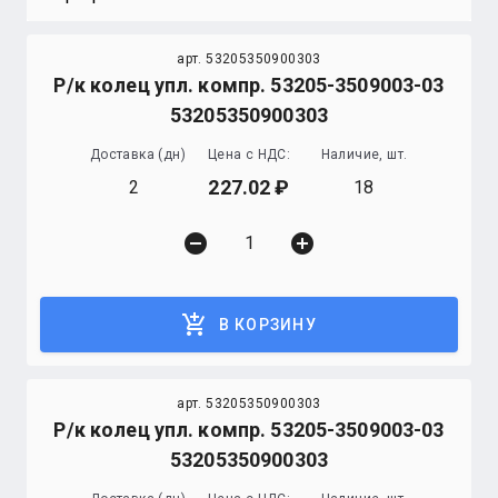
арт. 53205350900303
Р/к колец упл. компр. 53205-3509003-03
53205350900303
Доставка (дн)
Цена с НДС:
Наличие, шт.
227.02
2
18
remove_circle
add_circle
add_shopping_cart
В КОРЗИНУ
арт. 53205350900303
Р/к колец упл. компр. 53205-3509003-03
53205350900303