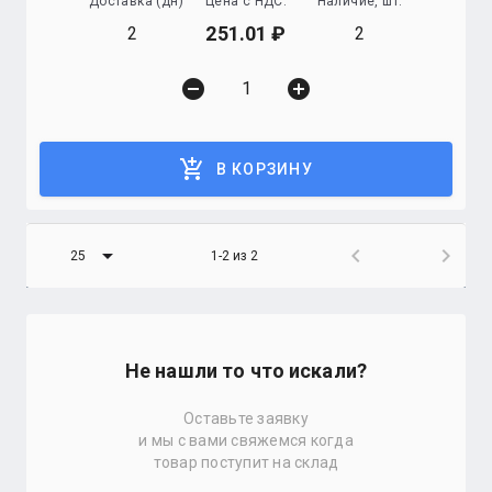
Доставка (дн)
Цена с НДС:
Наличие, шт.
251.01
2
2
remove_circle
add_circle
add_shopping_cart
В КОРЗИНУ
arrow_drop_down
chevron_left
chevron_right
25
1-2 из 2
Не нашли то что искали?
Оставьте заявку
и мы с вами свяжемся когда
товар поступит на склад