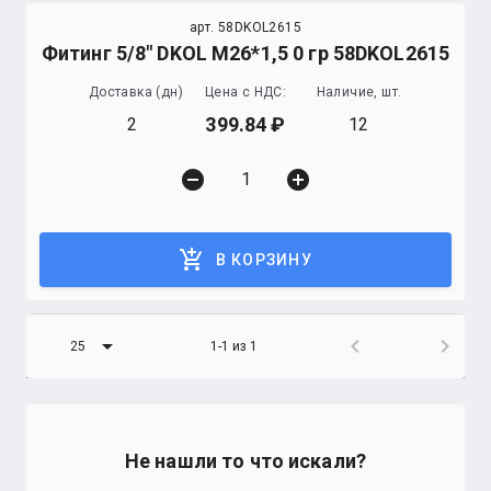
арт. 58DKOL2615
Фитинг 5/8" DKOL М26*1,5 0 гр 58DKOL2615
Доставка (дн)
Цена с НДС:
Наличие, шт.
399.84
2
12
remove_circle
add_circle
add_shopping_cart
В КОРЗИНУ
arrow_drop_down
chevron_left
chevron_right
25
1-1 из 1
Не нашли то что искали?