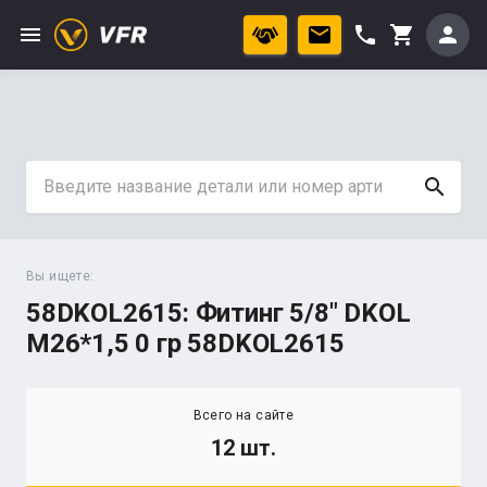
menu
phone
person
shopping_cart
search
Вы ищете:
58DKOL2615: Фитинг 5/8" DKOL
М26*1,5 0 гр 58DKOL2615
Всего на сайте
12 шт.