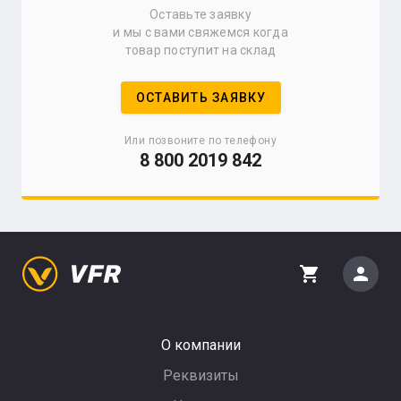
Оставьте заявку
и мы с вами свяжемся когда
товар поступит на склад
ОСТАВИТЬ ЗАЯВКУ
Или позвоните по телефону
8 800 2019 842
person
shopping_cart
О компании
Реквизиты