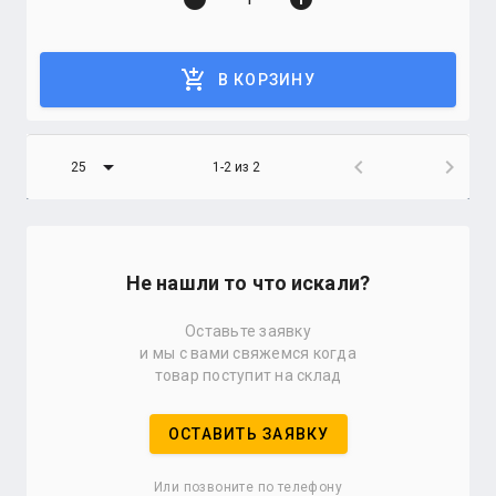
add_shopping_cart
В КОРЗИНУ
arrow_drop_down
chevron_left
chevron_right
25
1-2 из 2
Не нашли то что искали?
Оставьте заявку
и мы с вами свяжемся когда
товар поступит на склад
ОСТАВИТЬ ЗАЯВКУ
Или позвоните по телефону