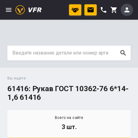
menu
phone
person
shopping_cart
search
Вы ищете:
61416: Рукав ГОСТ 10362-76 6*14-
1,6 61416
Всего на сайте
3 шт.