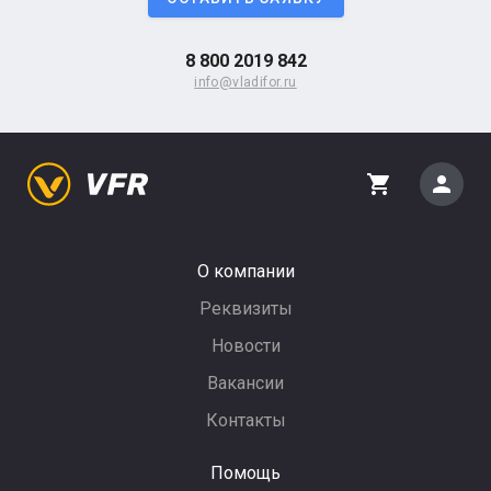
8 800 2019 842
info@vladifor.ru
person
shopping_cart
О компании
Реквизиты
Новости
Вакансии
Контакты
Помощь